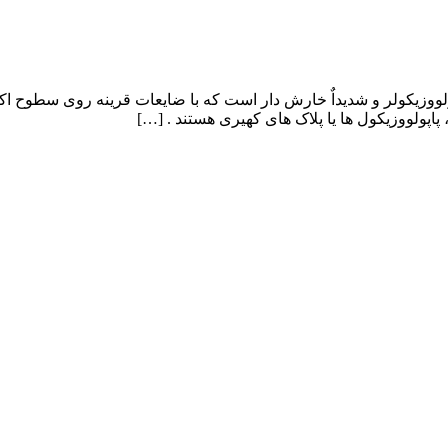
رپتی فرم (DH) یک بیماری پوستی پاپولووزیکولر و شدیداٌ خارش دار است که با ضایعات قر
اپولووزیکول ها یا پلاک های کهیری هستند . […]