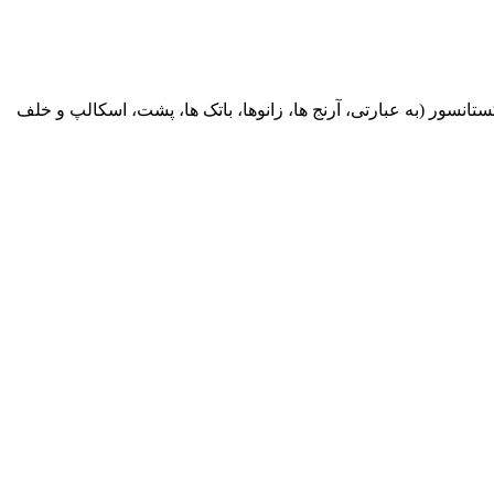
ینه روی سطوح اکستانسور (به عبارتی، آرنج ها، زانوها، باتک ها، پشت، اسکالپ و خلف