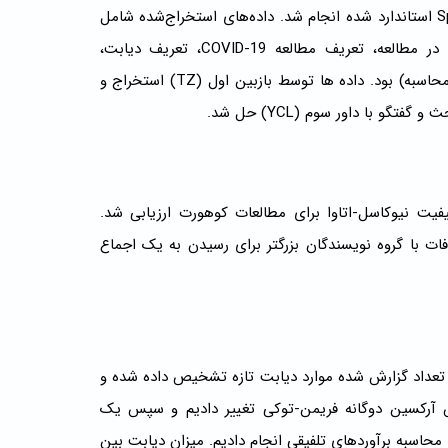
استخراج داده ها از مطالعات واجد شرایط با استفاده از یک Spreadsheet استاندارد شده انجام شد. داده‌های استخراج‌شده شامل
موارد مربوط به طراحی مطالعه و منابع داده، ویژگی‌های شرکت‌کننده در مطالعه، تعریف مطالعه COVID-19، تعریف دیابت،
متغیرهای کمکی، و تعداد سال‌های پیگیری فرد (چه گزارش‌شده یا قابل محاسبه) بود. داده ها توسط بازبین اول (TZ) استخراج و
فیت نیوکاسل-اتاوا برای مطالعات کوهورت ارزیابی شد.
ین (TZ، QMM، و YCL) انجام شد، اختلافات با گروه نویسندگان بزرگتر برای رسیدن به یک اجماع
ده شده با استفاده از تعداد گزارش شده موارد دیابت تازه تشخیص داده شده و
وش آرکسین دوگانه فریمن-توکی تغییر دادیم و سپس یک
ریانس با اثرات تصادفی معکوس (DerSimonian و Laird) برای محاسبه برآوردهای تلفیقی انجام دادیم. میزان دیابت بین