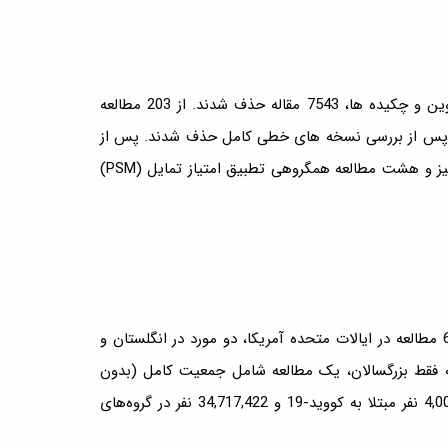
حاصل جستجو 7746 سند بود. پس از حذف موارد تکراری و بررسی عناوین و چکیده ها، 7543 مقاله حذف شدند. از 203 مطالعه
 196 مقاله تمام متن در دسترس بود. از 196 مورد، 187 مورد پس از بررسی نسخه های خطی کامل حذف شدند. پس از
چند مرحله مرور، 9 مطالعه واجد شرایط (با 10 کوهورت) که شامل متاآنالیز و هشت مطالعه همگروهی تطبیق امتیاز تمایل (PSM)
جدول 1 و جدول S2 ویژگی های مطالعات وارد شده را نشان می دهد: 6 مطالعه در ایالات متحده آمریکا، دو مورد در انگلستان و
ه فقط بزرگسالان، یک مطالعه شامل جمعیت کامل (بدون
محدودیت)، و یک مطالعه فقط شامل نوجوانان بود. به طور کلی، 4,002,475 نفر مبتلا به کووید-19 و 34,717,422 نفر در گروه‌های