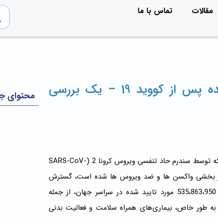
مقالات
تماس با ما
خطر ابتلا به دیابت تازه تشخیص داده شده پس از كوويد 19 – یک بررسی
محتوای ج
بیماری کروناویروس 2019 (COVID-19) یک سندرم بالینی پیچیده است که توسط سندرم حاد تنفسی ویروس کرونا 2 (SARS-CoV-
ید اثر بخشی واکسن ها و ضد ویروس ها شده است، گسترش
جهانی SARS-CoV-2 همچنان ادامه دارد. تا 18 ژوئن 2022، بیش از 535،863،950 مورد تایید شده در سراسر جهان، از جمله
ت.. به طور خاص، بیماری‌های همراه سلامت و فعالیت بدنی