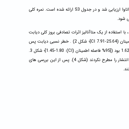
خطر سوگیری در مطالعات کوهورت شامل با استفاده از مقیاس نیوکاسل-اتاوا ارزیابی شد و در جدول S3 ارائه شده است. نمره کلی
، با استفاده از یک متاآنالیز اثرات تصادفی بروز کلی دیابت
15.53 مورد در هر 1000 نفر-سال پیگیری ، محاسبه شد ([95% فاصله اطمینان (CI 7.91-25.64]؛ شکل 2) . خطر نسبی دیابت پس
از COVID-19 در مقایسه با بیمارانی که به COVID-19 آلوده نشده بودند، 1.62 بود ([95% فاصله اطمینان (CI): 1.45-1.80]؛ شکل 3.
نمودارهای زنگوله ای تقویت شده و آزمون Egger (0.104 = p) سوگیری انتشار را مطرح نکردند (شکل 4). پس از این بررسی های
ند.