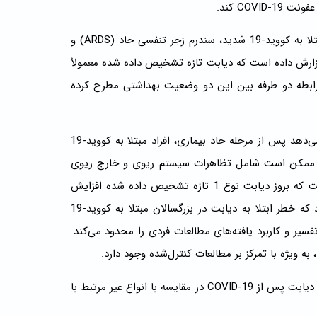
COV کند.
مطالعات قبلی نشان داده اند که دیابت شیرین (DM) با افزایش خطر ابتلا به کووید-19 شدید، سندرم زجر تنفسی حاد (ARDS) و
 گزارش داده است که دیابت تازه تشخیص داده شده معمولاً
را در مورد رابطه دو طرفه بین این دو وضعیت بهداشتی مطرح کرده
با پیشرفت همه‌گیری کووید-19، شواهد فزاینده‌ای وجود دارد که نشان می‌دهد پس از مرحله حاد بیماری، افراد مبتلا به کووید-19
 که ممکن است شامل تظاهرات سیستم ریوی و خارج ریوی
باشد، مانند دیابت . پیگیری کودکان مبتلا به COVID-19 نشان داده است که بروز دیابت نوع 1 تازه تشخیص داده شده افزایش
یافته است. یک متاآنالیز ثبت نشده در PROSPERO همچنین نشان داد که خطر ابتلا به دیابت در بزرگسالان مبتلا به کووید-19
سیر و کاربرد یافته‌های مطالعات فردی را محدود می‌کند.
به ویژه با تمرکز بر مطالعات کنترل‌شده وجود دارد.
این مرور سیستماتیک و متاآنالیز برای تخمین شیوع یک تشخیص جدید دیابت پس از COVID-19 در مقایسه با انواع غیر مرتبط با