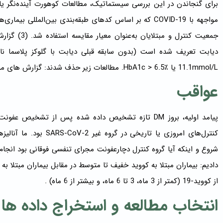
11.1mmol/L یا HbA1c > 6.5٪. مطالعات زیر حذف شدند: گزارش های موردی یا سری موارد، بررسی ها، تفسیرها و نامه ها.
عواقب
کنترل‌های امروزی یا تاری
شروع و اینکه آیا گروه کنترل دچارعفونت مجرای تنفسی فوقانی بود انجام
دادیم: بیماران مبتلا به کووید خفیف تا متوسط در مقابل بیماران مبتلا 
از کووید-19 (کمتر از 3 ماه، 3 تا 6 ماه، و بیشتر از 6 ماه) .
انتخاب مطالعه و استخراج داده ها