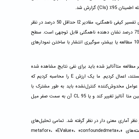
ناهمگونی بین مطالعات وارد شده با آمار کوکران Q و I2 ارزیابی شد. برای تفسیر کیفی ناهمگنی، مقادیر I2 حداقل 50 درصد در نظر
گرفته شد که نشان دهنده ناهمگنی قابل توجهی است، و مقادیر حداقل 75 درصد نشان دهنده ناهمگنی قابل توجهی است. سطح
معنی داری برای آماره Q 0.1 تعیین شد. برای پیامدهای گزارش شده در 10 مطالعه یا بیشتر، سوگیری انتشار با ساختن نمودارهای
مطالعه متاآنالیز شده باید برای نفی نتایج مشاهده شده
باشد، یک تحلیل حساسیت را برای متاآنالیزهایی که مشابه ارزش E هستند، اعمال کردیم. ما یک ارزش E را محاسبه کردیم که
امل مخدوش‌کننده کنترل‌نشده باید به طور مشترک با
COVID-19 و با DM در تمام مطالعات در هر متاآنالیز داشته باشند تا تخمین متا آنالیز تغییر کند و یا CL 95 آن به سمت صفر میل
رآوردهای ریسک با 95% CI مربوطه محاسبه شد. مقادیر p<0.05 از نظر آماری معنی دار در نظر گرفته شد. تمامی تحلیل‌های
آماری با نرم‌افزار R (نسخه 4.1.2، وین، اتریش)، با استفاده از بسته‌های «metafor»، «EValue»، «confoundedmeta»،