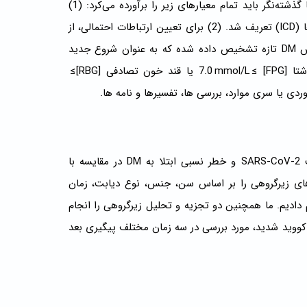
برای گنجاندن در این بررسی سیستماتیک، مطالعات کوهورت آینده‌نگر یا گذشته‌نگر باید تمام معیارهای زیر را برآورده می‌کرد: (1)
مواجهه با COVID-19 که بر اساس کدهای طبقه‌بندی بین‌المللی بیماری‌ها (ICD) تعریف شد. (2) برای تعیین ارتباطات احتمالی، از
جمعیت کنترل و مبتلایان به‌عنوان معیار مقایسه استفاده شد. (3) گزارش DM تازه تشخیص داده شده که به عنوان شروع جدید
دیابت تعریف شده است (بدون سابقه قبلی دیابت با گلوکز پلاسما ناشتا [FPG] ≥ 7.0 mmol/L یا قند خون تصادفی [RBG]≥
پیامد اولیه، بروز DM تازه تشخیص داده شده پس از تشخیص عفونت SARS-CoV-2 و خطر نسبی ابتلا به DM در مقایسه با
خی در گروه غیر SARS-CoV-2 بود. ما آنالیزهای زیرگروهی را بر اساس سن، جنس، نوع دیابت، زمان
 دادیم. ما همچنین دو تجزیه و تحلیل زیرگروهی را انجام
به کووید شدید، مورد بررسی در سه زمان مختلف پیگیری بعد