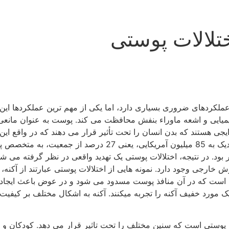
تلالات پوستی
ملکردهای ضروری بسیاری دارد، اما یکی از مهم ترین عملکردها این 
یمیایی و اشعه ماوراء بنفش محافظت می کند. پوست به عنوان مانع
ایجی هستند که بدن انسان را تحت تأثیر قرار می دهند که در واقع این
انجمن آکادمی پوست آمریکا (AAD) گزارش داد که در سال 2013 نزد
قیم تخمینی بیماری پوستی نزدیک به 75 میلیارد دلار بود. در نتیجه، اختلالات پوستی یک تهدید 
 خارجی وجود دارد. نمونه هایی از اختلالات پوستی عبارتند از آکنه،
ایج است که در آن منافذ پوست مسدود می شود و در عوض باعث ایجا
دود 80 درصد از افراد 11 تا 30 ساله حداقل یک مورد خفیف آکنه را تجربه میکنند. آکنه به
مزمن پوستی است که سنین مختلف را تحت تاثیر قرار می دهد. کودک