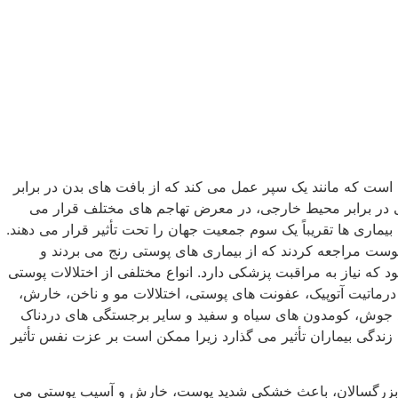
است که مانند یک سپر عمل می کند که از بافت های بدن در برابر
ی در برابر محیط خارجی، در معرض تهاجم های مختلف قرار می
 بیماری ها تقریباً یک سوم جمعیت جهان را تحت تأثیر قرار می دهند.
یک به 85 میلیون آمریکایی، یعنی 27 درصد از جمعیت، به متخصص پوست مراجعه کردند که از بیماری های پوستی رنج می بردند و
واقعی در نظر گرفته می شود که نیاز به مراقبت پزشکی دارد. انواع مختلفی از اختلالات پوستی
 درماتیت آتوپیک، عفونت های پوستی، اختلالات مو و ناخن، خارش،
د جوش، کومدون های سیاه و سفید و سایر برجستگی های دردناک
 اشکال مختلف بر کیفیت زندگی بیماران تأثیر می گذارد زیرا ممکن است بر عزت نفس تأثیر
ان و بزرگسالان، باعث خشکی شدید پوست، خارش و آسیب پوستی می