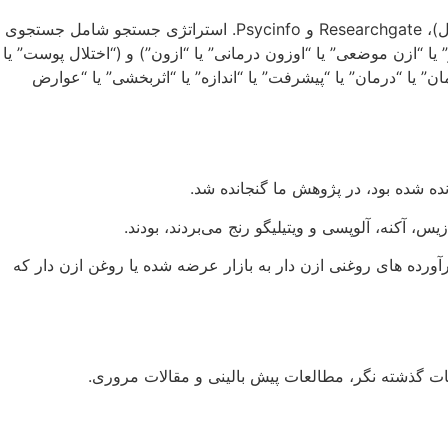
پایگاه‌های داده مشترک مختلف جستجو شدند. Scopus، ScienceDirect، Clinicaltrials.gov، Pubmed، Google Scholar (10 صفحه اول)، Researchgate و Psycinfo. استراتژی جستجو شامل جستجوی
 یا “روغن ازن دار” یا “ازن موضعی” یا “اوزون درمانی” یا “ازون”) و (“اختلال پوست” یا
ان” یا “درمان” یا “پیشرفت” یا “اندازه” یا “اثربخشی” یا “عوارض
 آکنه، آلوپسی و ویتیلیگو رنج می‌بردند، بودند.
ورده های روغنی ازن دار به بازار عرضه شده یا روغن ازن دار که