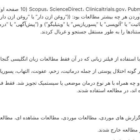
فاده از عبارات MeSH زیر برای به دست آوردن هر چه بیشتر مطالعات بود: ((“روغن ازن دار”
یت” یا “آلوپسی” یا “پسوریازیس” یا “ویتیلیگو”) و (“پیش‌آگهی” یا “درم
نه اختلال پوستی از جمله درماتیت، زخم، عفونت، التهاب، پسوریازیس،
 و چه همراه با هر نوع درمان موضعی یا سیستمیک تجویز شد. فقط فرآ
اند، در مطالعه استفاده شدند.
ز مطالعه خارج شدند.