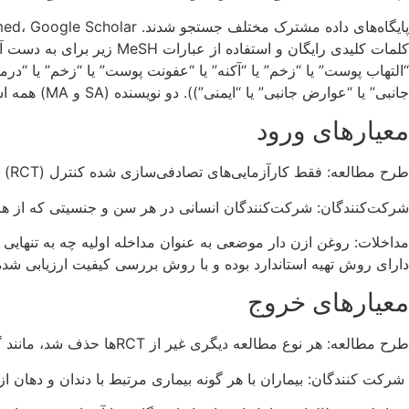
کلمات کلیدی رایگان و است
“التهاب پوست” یا “زخم” یا “آکنه” یا “عفونت پوست” یا “زخم” یا “درمات
جانبی” یا “عوارض جانبی” یا “ایمنی”)). دو نویسنده (SA و MA) همه استنادها را به طور مستقل جستجو و غربال کردند.
معیارهای ورود
طرح مطالعه: فقط کارآزمایی‌های تصادفی‌سازی شده کنترل (RCT) با استفاده از فیلتر زبانی که در آن فقط مطالعات زبان انگلیسی گنجانده شده بود، در پژوهش ما گنجانده شد.
شرکت‌کنندگان: شرکت‌کنندگان انسانی در هر سن و جنسیتی که از هر گو
مداخلات: روغن ازن دار موضعی به عنوان مداخله اولیه چه به تنهایی
دارای روش تهیه استاندارد بوده و با روش بررسی کیفیت ارزیابی شده 
معیارهای خروج
طرح مطالعه: هر نوع مطالعه دیگری غیر از RCTها حذف شد، مانند گزارش های موردی، مطالعات موردی، مطالعات مشاهده ای، مطالعات گذشته نگر، مطالعات پیش بالینی و مقالات مروری.
شرکت کنندگان: بیماران با هر گونه بیماری مرتبط با دندان و دهان ا