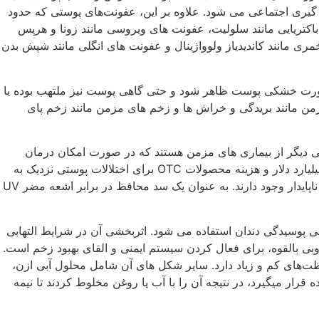
ب، اضطراب و کناره گیری اجتماعی می شود. علاوه بر این، عفونت‌های پوستی که حدود
 باکتریایی مانند سلولیت، عفونت های ویروسی مانند زونا و هرپس
ی مانند کاندیدیاز ولوواژینال و عفونت های انگلی مانند شپش بدن
ورت خشکی پوست ظاهر شود و حتی گاهی پوست نیز ملتهب بوده یا
من مانند بریدگی و خراش ها و زخم های مزمن مانند زخم پای
رخی دیگر از بیماری های مزمن هستند که در صورت امکان درمان
فقط علائم کاهش می یابد. AAD گزارش داد که در سال 2013 هزینه داروهای تجویزی مورد استفاده در بیماری های پوستی نزدیک به 15 میلیارد دلار و هزینه محصولات OTC برای اختلالات پوستی نزدیک به
10 میلیارد دلار بوده است. ازن (O3) گازی است که در قرن نوزدهم کشف شد. از سه اتم اکسیژن تشکیل شده است که در ساختاری پویا ناپایدار وجود دارند. به عنوان یک سد محافظ در برابر اشعه مضر UV
 پوسیدگی دندان استفاده می شود. اثربخشی آن در شرایط التهابی
وبی بالقوه، برای فعال کردن سیستم ایمنی و القای بهبود زخم است.
لظت‌های کم و زیاد دارد. سایر شکل های آن شامل محلول آبی ازن،
قرار میگیرد، در نتیجه آن را با آب یا روغن مخلوط کردند تا نیمه