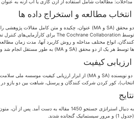
مداخلات: مطالعات شامل استفاده از ازن گازی یا آب ازنه به عنوا
انتخاب مطالعه و استخراج داده ها
دو محقق (SA و MA) عنوان، چکیده و متن کامل مقالا
توسط The Cochrane Collaboration ب
کنندگان، انواع مختلف مداخله و روش کاربرد آنها، مدت زمان مطالعه، 
ها توسط هر یک از دو محقق (SA و MA) به طور مستقل انجام شد و در صورت وجود مغایرت با محقق سوم (MS) گفتگو صورت گرفت.
ارزیابی کیفیت
انتخاب)، کور کردن شرکت کنندگان و پرسنل، شباهت بین دو بازو در اب
نتایج
به دنبال استراتژی جستجو 1450 مقاله به 
(جدول 1) و مرور سیستماتیک گنجانده شدند.