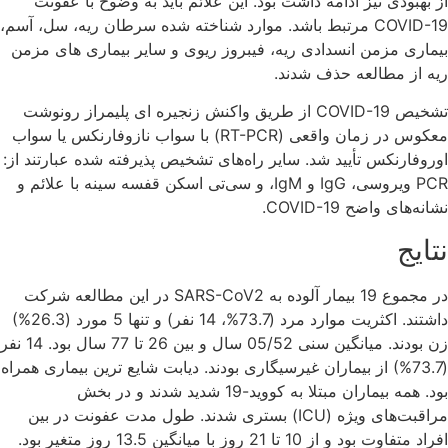
از بهبودی نیز ادامه داشت بود. این علائم باید به وضوح با عفونت
COVID-19 مرتبط باشد. موارد شناخته شده سرطان ریه، سل، آسم،
بیماری مزمن انسدادی ریه، فیبروز ریوی و سایر بیماری های مزمن
ریه از مطالعه حذف شدند.
تشخیص COVID-19 از طریق واکنش زنجیره ای پلیمراز رونوشت
معکوس در زمان واقعی (RT-PCR) با سواب نازوفارنکس یا سواب
اوروفارنکس تأیید شد. سایر راه‌های تشخیص پذیرفته شده عبارتند از:
PCR ویروسی، IgG و IgM، و سی‌تی اسکن قفسه سینه با علائم و
نشانه‌های واضح COVID-19.
نتایج
در مجموع 19 بیمار آلوده به SARS-CoV2 در این مطالعه شرکت
داشتند. اکثریت موارد مرد (73.7%، 14 نفر) و تنها 5 مورد (26.3%)
زن بودند. میانگین سنی 05/52 سال و بین 26 تا 77 سال بود. 14 نفر
(73.7%) از بیماران غیرسیگاری بودند. دیابت شایع ترین بیماری همراه
بود. همه بیماران مبتلا به کووید-19 شدید شدند و در بخش
مراقبت‌های ویژه (ICU) بستری شدند. طول مدت عفونت در بین
افراد متفاوت بود و از 10 تا 21 روز با میانگین 13.5 روز متغیر بود.