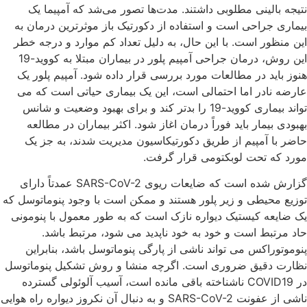
نتیجه بالینی مطلوبی داشتند. مدت‌ها تصور می‌شد که آمپیما یک
بیماری جراحی است و استفاده از دکورتیک باز موثرترین درمان به
این منظور است. با این حال، به دلیل تعداد کم موارد و درجه خطر
این روش، درمان جراحی آمپیم پلور در بیماران مبتلا به کووید-19
هنوز باید در مطالعات مورد بررسی قرار داده شود. آمپیم پلور یک
عارضه نادر اما احتمالی است، این یک بیماری حیاتی است که می
تواند بیماری کووید-19 را بدتر کند و برای بهبود وضعیت و شانس
بهبودی بیمار باید فوراً درمان اغاز شود. اکثر بیماران در مطالعه
حاضر با آمپیم از طریق دکورتیکاسیون مدیریت شدند، به جز یک
مورد که تحت لوبکتومی قرار گرفت.
گزارش شده است که ضایعات ریوی SARS-CoV-2 عمدتاً دارای
توزیع محیطی و زیر پلور هستند و ممکن است با وجود پنوماتوسل که
یک ضایعه کیستیک دیواره نازک است که به طور معمول با پنومونی
حاد مرتبط است و خود به خود ناپدید می شود، مرتبط باشد.
پنوموتوراکس می تواند ناشی از پارگی پنوماتوسل باشد، بنابراین
نظارت دقیق ضروری است. اگرچه منشا و روش تشکیل پنوماتوسل
در COVID19 ناشناخته باقی مانده است، آسیب آلوئولی گسترده
ناشی از عفونت SARS-CoV-2 و به دنبال آن نکروز دیواره راه هوایی