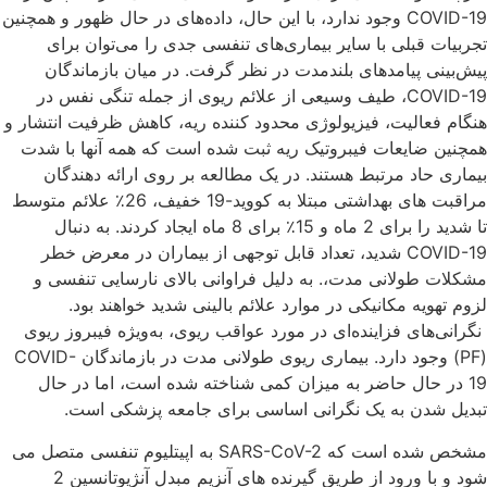
COVID-19 وجود ندارد، با این حال، داده‌های در حال ظهور و همچنین
تجربیات قبلی با سایر بیماری‌های تنفسی جدی را می‌توان برای
پیش‌بینی پیامدهای بلندمدت در نظر گرفت. در میان بازماندگان
COVID-19، طیف وسیعی از علائم ریوی از جمله تنگی نفس در
هنگام فعالیت، فیزیولوژی محدود کننده ریه، کاهش ظرفیت انتشار و
همچنین ضایعات فیبروتیک ریه ثبت شده است که همه آنها با شدت
بیماری حاد مرتبط هستند. در یک مطالعه بر روی ارائه دهندگان
مراقبت های بهداشتی مبتلا به کووید-19 خفیف، 26٪ علائم متوسط
تا شدید را برای 2 ماه و 15٪ برای 8 ماه ایجاد کردند. به دنبال
COVID-19 شدید، تعداد قابل توجهی از بیماران در معرض خطر
مشکلات طولانی مدت،. به دلیل فراوانی بالای نارسایی تنفسی و
لزوم تهویه مکانیکی در موارد علائم بالینی شدید خواهند بود.
نگرانی‌های فزاینده‌ای در مورد عواقب ریوی، به‌ویژه فیبروز ریوی
(PF) وجود دارد. بیماری ریوی طولانی مدت در بازماندگان COVID-
19 در حال حاضر به میزان کمی شناخته شده است، اما در حال
تبدیل شدن به یک نگرانی اساسی برای جامعه پزشکی است.
مشخص شده است که SARS-CoV-2 به اپیتلیوم تنفسی متصل می
شود و با ورود از طریق گیرنده های آنزیم مبدل آنژیوتانسین 2