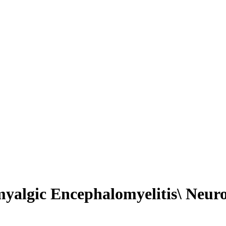
 myalgic Encephalomyelitis\ Neu