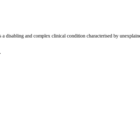
disabling and complex clinical condition characterised by unexplained 
.
Source
PDF