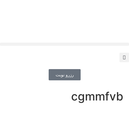
رزرو نوبت
cgmmfvb