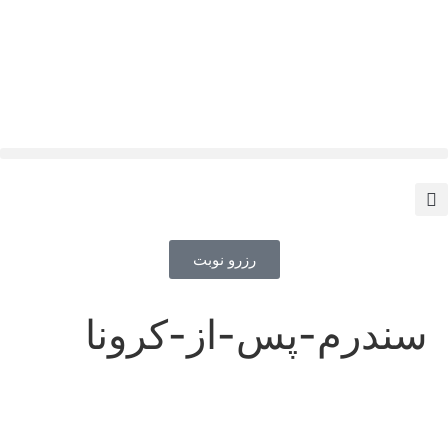
رزرو نوبت
سندرم-پس-از-کرونا