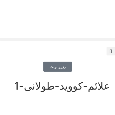
رزرو نوبت
علائم-کووید-طولانی-1