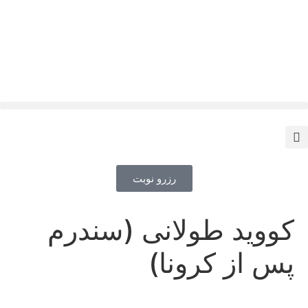
رزرو نوبت
کووید طولانی (سندرم
پس از کرونا)